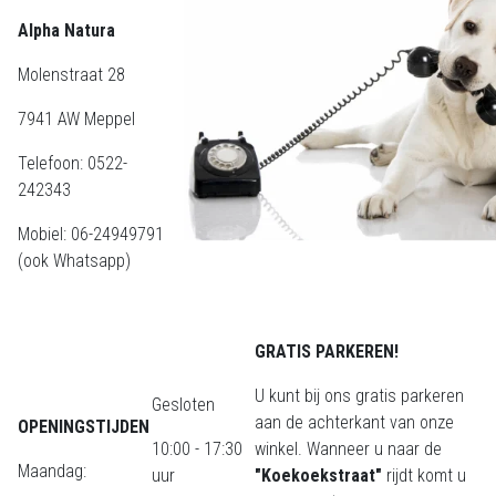
Alpha Natura
Molenstraat 28
7941 AW Meppel
Telefoon: 0522-
242343
Mobiel: 06-24949791
(ook Whatsapp)
GRATIS PARKEREN!
U kunt bij ons gratis parkeren
Gesloten
aan de achterkant van onze
OPENINGSTIJDEN
10:00 - 17:30
winkel. Wanneer u naar de
Maandag:
uur
"Koekoekstraat"
rijdt komt u