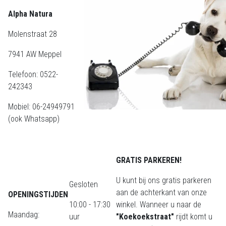
Alpha Natura
Molenstraat 28
7941 AW Meppel
Telefoon: 0522-
242343
Mobiel: 06-24949791
(ook Whatsapp)
GRATIS PARKEREN!
U kunt bij ons gratis parkeren
Gesloten
aan de achterkant van onze
OPENINGSTIJDEN
10:00 - 17:30
winkel. Wanneer u naar de
Maandag:
uur
"Koekoekstraat"
rijdt komt u