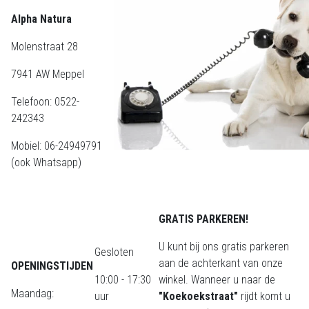
Alpha Natura
Molenstraat 28
7941 AW Meppel
Telefoon: 0522-
242343
Mobiel: 06-24949791
(ook Whatsapp)
GRATIS PARKEREN!
U kunt bij ons gratis parkeren
Gesloten
aan de achterkant van onze
OPENINGSTIJDEN
10:00 - 17:30
winkel. Wanneer u naar de
Maandag:
uur
"Koekoekstraat"
rijdt komt u