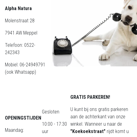
Alpha Natura
Molenstraat 28
7941 AW Meppel
Telefoon: 0522-
242343
Mobiel: 06-24949791
(ook Whatsapp)
GRATIS PARKEREN!
U kunt bij ons gratis parkeren
Gesloten
aan de achterkant van onze
OPENINGSTIJDEN
10:00 - 17:30
winkel. Wanneer u naar de
Maandag:
uur
"Koekoekstraat"
rijdt komt u