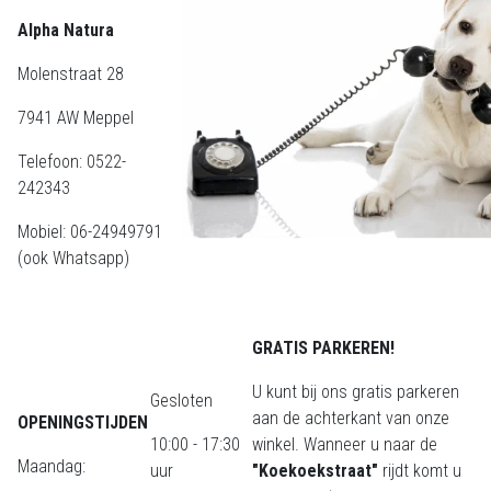
Alpha Natura
Molenstraat 28
7941 AW Meppel
Telefoon: 0522-
242343
Mobiel: 06-24949791
(ook Whatsapp)
GRATIS PARKEREN!
U kunt bij ons gratis parkeren
Gesloten
aan de achterkant van onze
OPENINGSTIJDEN
10:00 - 17:30
winkel. Wanneer u naar de
Maandag:
uur
"Koekoekstraat"
rijdt komt u