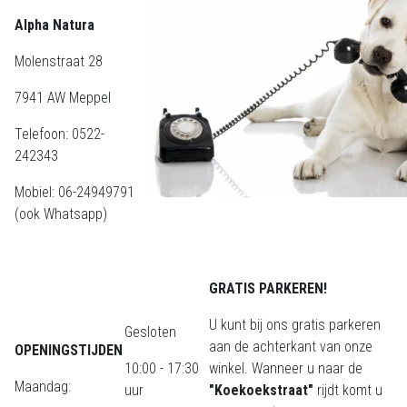
Alpha Natura
Molenstraat 28
7941 AW Meppel
Telefoon: 0522-
242343
Mobiel: 06-24949791
(ook Whatsapp)
GRATIS PARKEREN!
U kunt bij ons gratis parkeren
Gesloten
aan de achterkant van onze
OPENINGSTIJDEN
10:00 - 17:30
winkel. Wanneer u naar de
Maandag:
uur
"Koekoekstraat"
rijdt komt u