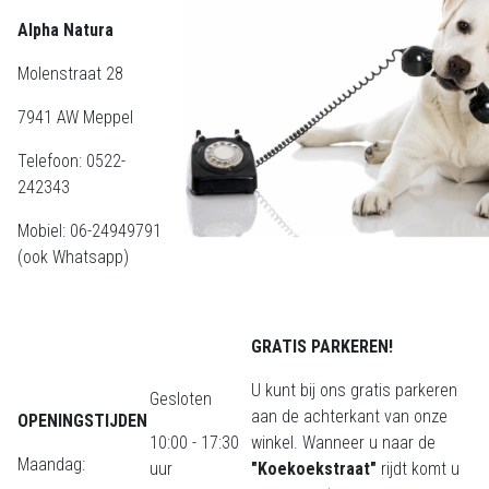
Alpha Natura
Molenstraat 28
7941 AW Meppel
Telefoon: 0522-
242343
Mobiel: 06-24949791
(ook Whatsapp)
GRATIS PARKEREN!
U kunt bij ons gratis parkeren
Gesloten
aan de achterkant van onze
OPENINGSTIJDEN
10:00 - 17:30
winkel. Wanneer u naar de
Maandag:
uur
"Koekoekstraat"
rijdt komt u