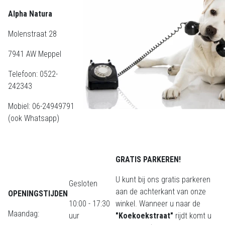
Alpha Natura
Molenstraat 28
7941 AW Meppel
Telefoon: 0522-
242343
Mobiel: 06-24949791
(ook Whatsapp)
GRATIS PARKEREN!
U kunt bij ons gratis parkeren
Gesloten
aan de achterkant van onze
OPENINGSTIJDEN
10:00 - 17:30
winkel. Wanneer u naar de
Maandag:
uur
"Koekoekstraat"
rijdt komt u