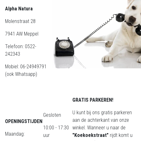
Alpha Natura
Molenstraat 28
7941 AW Meppel
Telefoon: 0522-
242343
Mobiel: 06-24949791
(ook Whatsapp)
GRATIS PARKEREN!
U kunt bij ons gratis parkeren
Gesloten
aan de achterkant van onze
OPENINGSTIJDEN
10:00 - 17:30
winkel. Wanneer u naar de
Maandag:
uur
"Koekoekstraat"
rijdt komt u