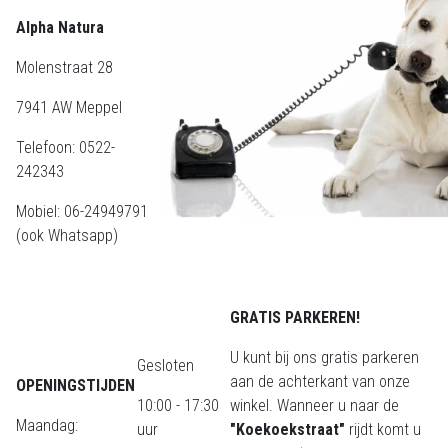
Alpha Natura
Molenstraat 28
7941 AW Meppel
Telefoon: 0522-
242343
Mobiel: 06-24949791
(ook Whatsapp)
GRATIS PARKEREN!
U kunt bij ons gratis parkeren
Gesloten
aan de achterkant van onze
OPENINGSTIJDEN
10:00 - 17:30
winkel. Wanneer u naar de
Maandag:
uur
"Koekoekstraat"
rijdt komt u