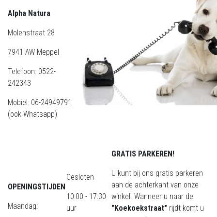
Alpha Natura
Molenstraat 28
7941 AW Meppel
Telefoon: 0522-
242343
Mobiel: 06-24949791
(ook Whatsapp)
GRATIS PARKEREN!
U kunt bij ons gratis parkeren
Gesloten
aan de achterkant van onze
OPENINGSTIJDEN
10:00 - 17:30
winkel. Wanneer u naar de
Maandag:
uur
"Koekoekstraat"
rijdt komt u