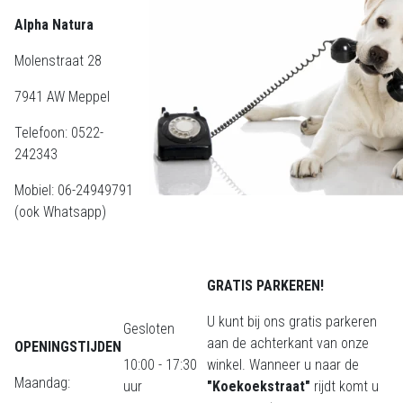
Alpha Natura
Molenstraat 28
7941 AW Meppel
Telefoon: 0522-
242343
Mobiel: 06-24949791
(ook Whatsapp)
GRATIS PARKEREN!
U kunt bij ons gratis parkeren
Gesloten
aan de achterkant van onze
OPENINGSTIJDEN
10:00 - 17:30
winkel. Wanneer u naar de
Maandag:
uur
"Koekoekstraat"
rijdt komt u