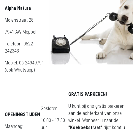
Alpha Natura
Molenstraat 28
7941 AW Meppel
Telefoon: 0522-
242343
Mobiel: 06-24949791
(ook Whatsapp)
GRATIS PARKEREN!
U kunt bij ons gratis parkeren
Gesloten
aan de achterkant van onze
OPENINGSTIJDEN
10:00 - 17:30
winkel. Wanneer u naar de
Maandag:
uur
"Koekoekstraat"
rijdt komt u