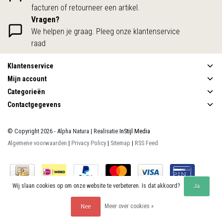
facturen of retourneer een artikel.
Vragen?
We helpen je graag. Pleeg onze klantenservice
raad
Klantenservice
Mijn account
Categorieën
Contactgegevens
© Copyright 2026 - Alpha Natura | Realisatie
InStijl Media
Algemene voorwaarden
|
Privacy Policy
|
Sitemap
|
RSS Feed
Wij slaan cookies op om onze website te verbeteren. Is dat akkoord?
Ja
Meer over cookies »
Nee
Beoordeling op
KiyOh
voor Alpha Natura: 9.9/10 (390 beoordelingen)