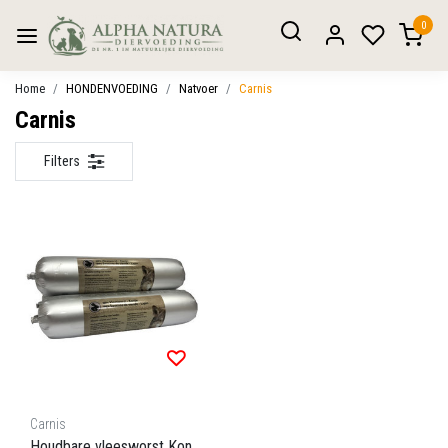
0
Home
HONDENVOEDING
Natvoer
Carnis
Carnis
Filters
Carnis
Houdbare vleesworst Kon