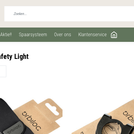
aktie!!
spaarsysteem
over ons
klantenservice
fety Light