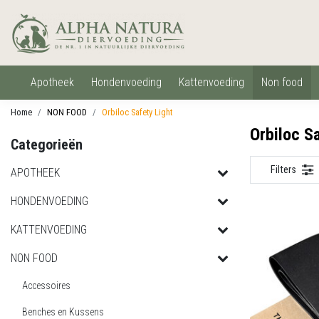
apotheek
hondenvoeding
kattenvoeding
non food
Home
NON FOOD
Orbiloc Safety Light
Orbiloc Sa
Categorieën
Filters
APOTHEEK
HONDENVOEDING
KATTENVOEDING
NON FOOD
Accessoires
Benches en Kussens