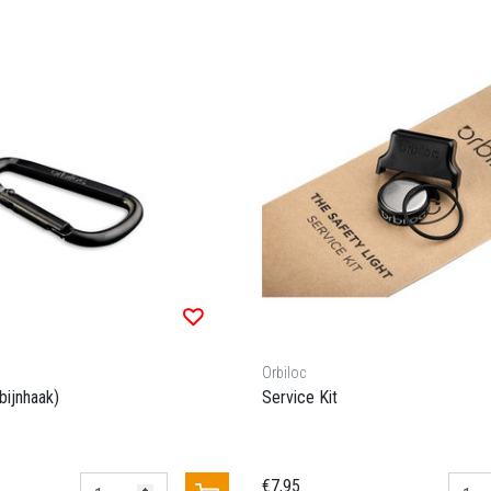
Orbiloc
bijnhaak)
Service Kit
€7,95