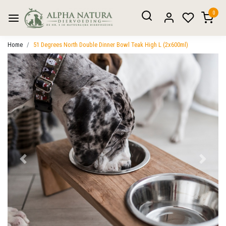
0
Home
51 Degrees North Double Dinner Bowl Teak High L (2x600ml)
Vorige
Volgen