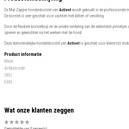
De Mat Zapper hondenborstel van
Activet
wordt gebruikt in de professionele t
De borstel is zeer geschikt voor vachten met klitten of vervilting.
Door de flexibele borstelkop en de unieke verdeling van de edelstalen pinnetjes
spieren en gewrichten na het werken met de hond.
Deze diervriendelijke hondenborstel van
Activet
is geschikt voor kleine tot midd
Product informatie
Merk
Artikelcode
SKU
EAN
Wat onze klanten zeggen
Gemiddelde van 0 review(s)