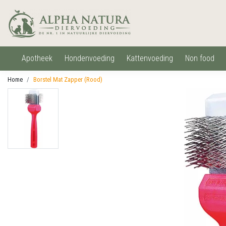
apotheek
hondenvoeding
kattenvoeding
non food
Home
Borstel Mat Zapper (Rood)