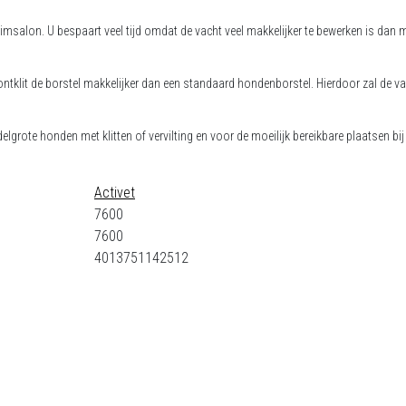
rimsalon. U bespaart veel tijd omdat de vacht veel makkelijker te bewerken is dan
 ontklit de borstel makkelijker dan een standaard hondenborstel. Hierdoor zal de v
elgrote honden met klitten of vervilting en voor de moeilijk bereikbare plaatsen bi
Activet
7600
7600
4013751142512