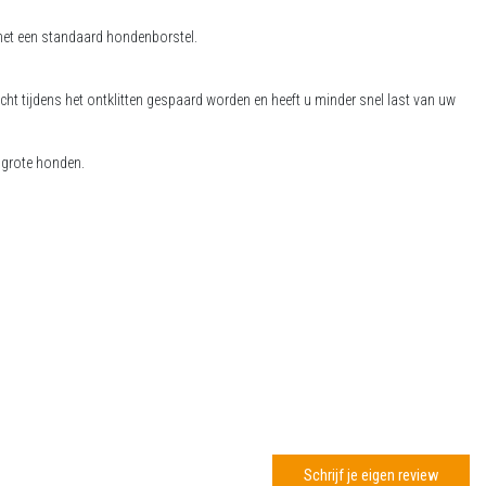
 met een standaard hondenborstel.
acht tijdens het ontklitten gespaard worden en heeft u minder snel last van uw
j grote honden.
Schrijf je eigen review