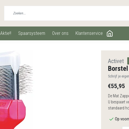
aktie!!
spaarsysteem
over ons
klantenservice
Activet
Borstel
Schrijf je eige
€55,95
De Mat Zapper
U bespaart ve
standaard ho
Op voorr