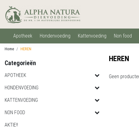
apotheek
hondenvoeding
kattenvoeding
non food
Home
HEREN
HEREN
Categorieën
APOTHEEK
Geen producte
HONDENVOEDING
KATTENVOEDING
NON FOOD
AKTIE!!