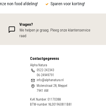
nze non food afdeling!
Sparen voor korting!
Vragen?
We helpen je graag. Pleeg onze klantenservice
raad
Contactgegevens
Alpha Natura
0522-242343
06-24949791
info@alphanatura.nl
Molenstraat 28, Meppel
7941 AW
KvK Number: 01170388
BTW-number: NL001960811B81