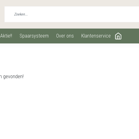
aktie!!
spaarsysteem
over ons
klantenservice
n gevonden!