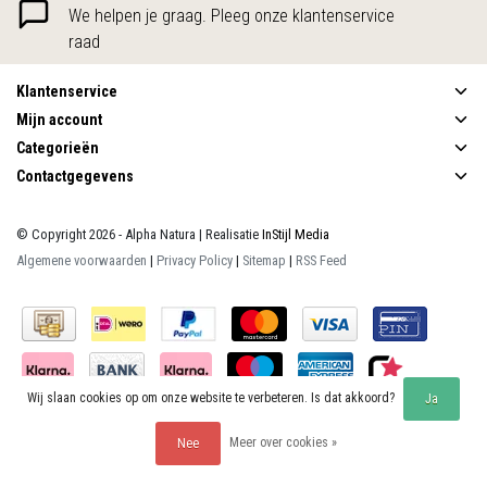
We helpen je graag. Pleeg onze klantenservice
raad
Klantenservice
Mijn account
Categorieën
Contactgegevens
© Copyright 2026 - Alpha Natura | Realisatie
InStijl Media
Algemene voorwaarden
|
Privacy Policy
|
Sitemap
|
RSS Feed
Wij slaan cookies op om onze website te verbeteren. Is dat akkoord?
Ja
Beoordeling op
KiyOh
voor Alpha Natura: 9.9/10 (390 beoordelingen)
Meer over cookies »
Nee