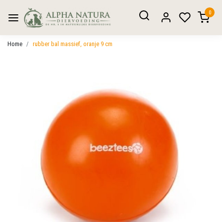
0
Home
rubber bal massief, oranje 9 cm