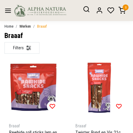
0
Home
Merken
Braaaf
Braaaf
Filters
Braaaf
Braaaf
Rawhide roll sticks lam en
Twister Rund en Vis 21c