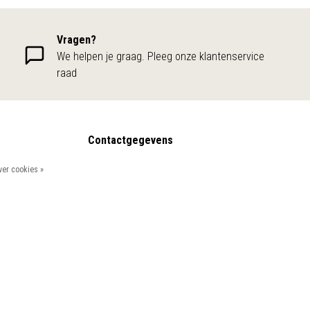
Vragen?
We helpen je graag. Pleeg onze klantenservice
raad
Contactgegevens
Alpha Natura
er cookies »
0522-242343
06-24949791
info@alphanatura.nl
Vergelijk producten
Molenstraat 28, Meppel
0 Producten
7941 AW
KvK Number: 01170388
BTW-number: NL001960811B81
Bankrekening: NL93 KNAB 0255 6072 96