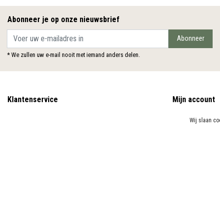
Abonneer je op onze nieuwsbrief
Abonneer
* We zullen uw e-mail nooit met iemand anders delen.
Klantenservice
Mijn account
Contact & Openingstijden
Inloggen
Wij slaan co
Over ons
Mijn bestellingen
DHZ Trimsalon Meppel!
Mijn verlanglijst
Algemene voorwaarden
Vergelijk product
Betaalmethoden
Privacy Policy
Verzenden & Retourneren