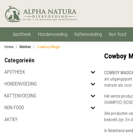
apotheek
hondenvoeding
kattenvoeding
non food
Home
Merken
Cowboy Magic
Cowboy M
Categorieën
APOTHEEK
COWBOY MAGIC
als uitgangspunt 
HONDENVOEDING
mensen als voor 
KATTENVOEDING
Het eerste produ
SHAMPOO, ROSE
NON FOOD
Alle producten va
AKTIE!!
bedoeld zijn. En d
In Nederland wer