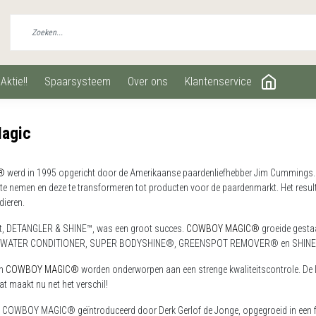
aktie!!
spaarsysteem
over ons
klantenservice
agic
®
werd in 1995 opgericht door de Amerikaanse paardenliefhebber Jim Cummings. 
te nemen en deze te transformeren tot producten voor de paardenmarkt. Het resul
dieren.
ct, DETANGLER & SHINE™, was een groot succes.
COWBOY MAGIC®
groeide gestaa
WATER CONDITIONER, SUPER BODYSHINE®, GREENSPOT REMOVER® en SHINE
n
COWBOY MAGIC®
worden onderworpen aan een strenge kwaliteitscontrole. De lat
at maakt nu net het verschil!
d COWBOY MAGIC® geïntroduceerd door Derk Gerlof de Jonge, opgegroeid in een fa