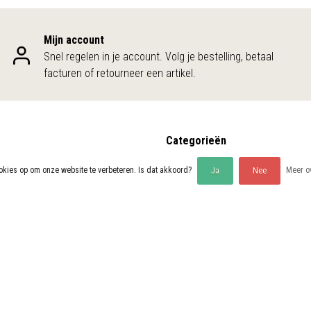
Mijn account
Snel regelen in je account. Volg je bestelling, betaal
facturen of retourneer een artikel.
Categorieën
APOTHEEK
okies op om onze website te verbeteren. Is dat akkoord?
Meer ov
Ja
Nee
HONDENVOEDING
KATTENVOEDING
en
NON FOOD
AKTIE!!