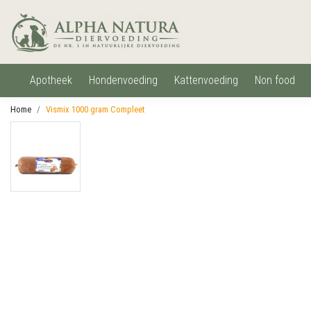
apotheek
hondenvoeding
kattenvoeding
non food
Home
Vismix 1000 gram Compleet