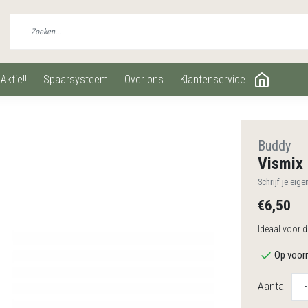
aktie!!
spaarsysteem
over ons
klantenservice
Buddy
Vismix
Schrijf je eige
€6,50
Ideaal voor 
Op voorr
Aantal
-