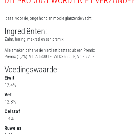
DIT PRODUCT WORDT NIET VERZONDEN
Ideaal voor de jonge hond en mooie glanzende vacht
Ingrediënten:
Zalm, haring, makreel en een premix
Alle smaken behalve de nierdieet bestaat uit een Premix
Premix (1,7%): Vit. A 6300 I.E, Vit.D3 660 I.E, Vit.E 22 I.E
Voedingswaarde:
Eiwit
17.4%
Vet
12.8%
Celstof
1.4%
Ruwe as