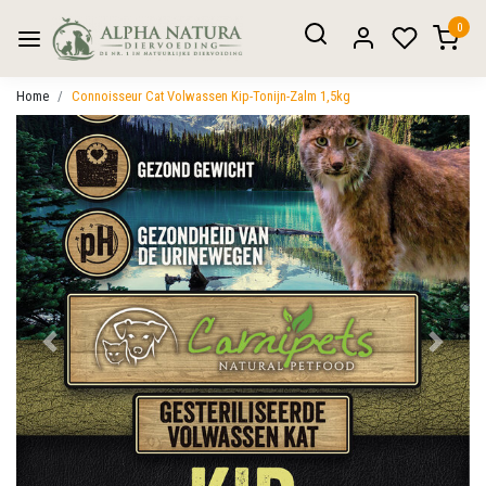
0
Home
Connoisseur Cat Volwassen Kip-Tonijn-Zalm 1,5kg
Vorige
Volgen