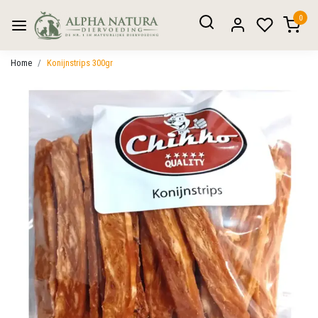
0
Home
Konijnstrips 300gr