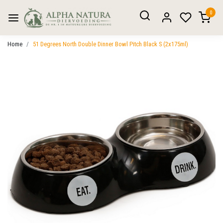
0
Home
51 Degrees North Double Dinner Bowl Pitch Black S (2x175ml)