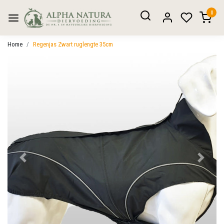
0
Home
Regenjas Zwart ruglengte 35cm
Vorige
Volgen