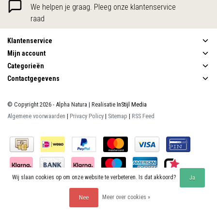
We helpen je graag. Pleeg onze klantenservice
raad
Klantenservice
Mijn account
Categorieën
Contactgegevens
© Copyright 2026 - Alpha Natura | Realisatie
InStijl Media
Algemene voorwaarden
|
Privacy Policy
|
Sitemap
|
RSS Feed
Wij slaan cookies op om onze website te verbeteren. Is dat akkoord?
Ja
Beoordeling op
KiyOh
voor Alpha Natura: 9.9/10 (390 beoordelingen)
Meer over cookies »
Nee