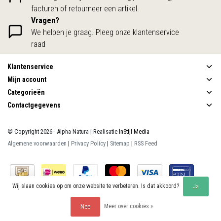
facturen of retourneer een artikel.
Vragen?
We helpen je graag. Pleeg onze klantenservice
raad
Klantenservice
Mijn account
Categorieën
Contactgegevens
© Copyright 2026 - Alpha Natura | Realisatie
InStijl Media
Algemene voorwaarden
|
Privacy Policy
|
Sitemap
|
RSS Feed
Wij slaan cookies op om onze website te verbeteren. Is dat akkoord?
Ja
Meer over cookies »
Nee
Beoordeling op
KiyOh
voor Alpha Natura: 9.9/10 (390 beoordelingen)