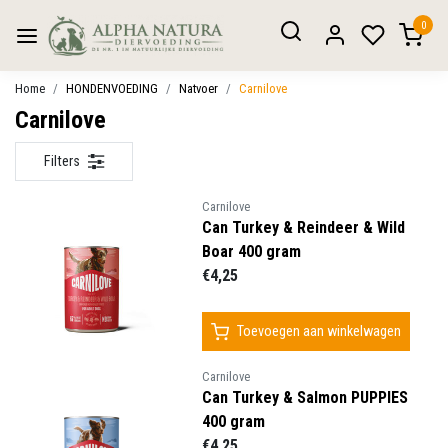
0
Home
HONDENVOEDING
Natvoer
Carnilove
Carnilove
Filters
Carnilove
Can Turkey & Reindeer & Wild
Boar 400 gram
€4,25
Toevoegen aan winkelwagen
Carnilove
Can Turkey & Salmon PUPPIES
400 gram
€4,25