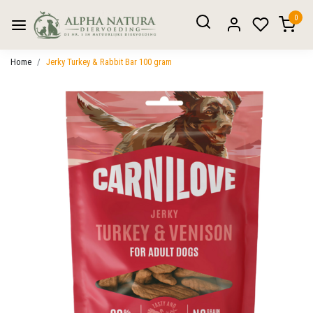
0
Home
Jerky Turkey & Rabbit Bar 100 gram
Vorige
Volgen