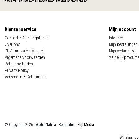
* We zullen uw e-mail nooit met iemand anders delen.
Klantenservice
Mijn account
Contact & Openingstijden
Inloggen
Over ons
Mijn bestellingen
DHZ Trimsalon Meppel!
Mijn verlanglijst
Algemene voorwaarden
Vergelijk product
Betaalmethoden
Privacy Policy
Verzenden & Retourneren
© Copyright 2026 - Alpha Natura | Realisatie
InStijl Media
Algemene voorwaarden
|
Privacy Policy
|
Sitemap
|
RSS Feed
Wij slaan co