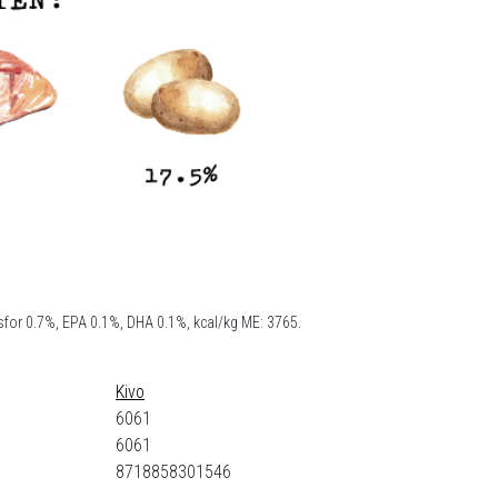
osfor 0.7%, EPA 0.1%, DHA 0.1%, kcal/kg ME: 3765.
Kivo
6061
6061
8718858301546