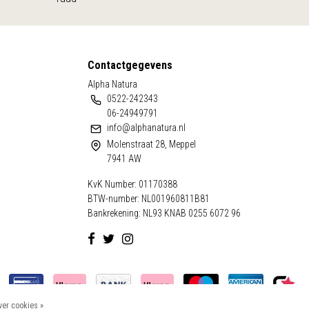
Contactgegevens
Alpha Natura
0522-242343
06-24949791
info@alphanatura.nl
Molenstraat 28, Meppel
7941 AW
KvK Number: 01170388
BTW-number: NL001960811B81
Bankrekening: NL93 KNAB 0255 6072 96
er cookies »