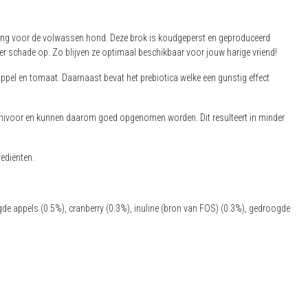
 voeding voor de volwassen hond. Deze brok is koudgeperst en geproduceerd
er schade op. Zo blijven ze optimaal beschikbaar voor jouw harige vriend!
 appel en tomaat. Daarnaast bevat het prebiotica welke een gunstig effect
n carnivoor en kunnen daarom goed opgenomen worden. Dit resulteert in minder
rediënten.
gde appels (0.5%), cranberry
(0.3%),
inuline (bron van FOS) (0.3%), gedroogde