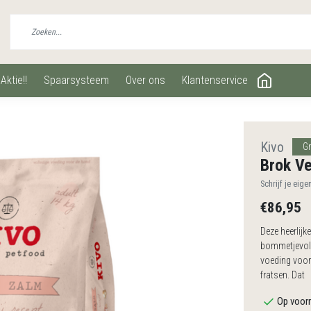
aktie!!
spaarsysteem
over ons
klantenservice
Kivo
Gr
Brok Ve
Schrijf je eige
€86,95
Deze heerlijke
bommetjevol h
voeding voor
fratsen. Dat
Op voorr