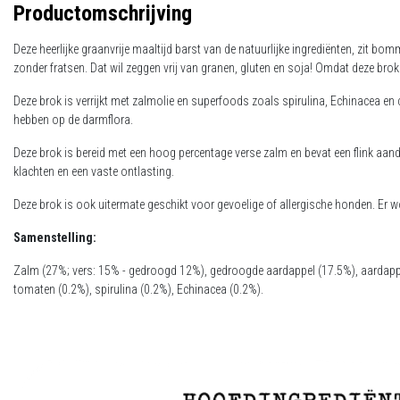
Productomschrijving
Deze heerlijke graanvrije maaltijd barst van de natuurlijke ingrediënten, zit b
zonder fratsen. Dat wil zeggen vrij van granen, gluten en soja! Omdat deze br
Deze brok is verrijkt met zalmolie en superfoods zoals spirulina, Echinacea en 
hebben op de darmflora.
Deze brok is bereid met een hoog percentage verse zalm en bevat een flink aande
klachten en een vaste ontlasting.
Deze brok is ook uitermate geschikt voor gevoelige of allergische honden. Er wo
Samenstelling:
Zalm (27%; vers: 15% - gedroogd 12%), gedroogde aardappel (17.5%), aardappelz
tomaten (0.2%), spirulina (0.2%), Echinacea (0.2%).