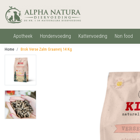
apotheek
hondenvoeding
kattenvoeding
non food
Home
Brok Verse Zalm Graanvrij 14 Kg