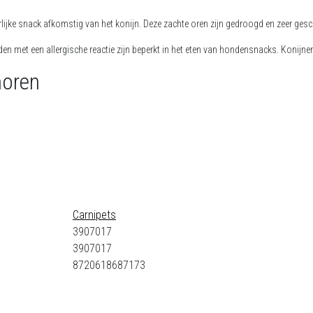
lijke snack afkomstig van het konijn. Deze zachte oren zijn gedroogd en zeer gesc
en met een allergische reactie zijn beperkt in het eten van hondensnacks. Konijnen
noren
Carnipets
3907017
3907017
8720618687173