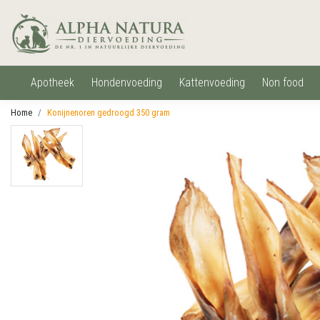
apotheek
hondenvoeding
kattenvoeding
non food
Home
Konijnenoren gedroogd 350 gram