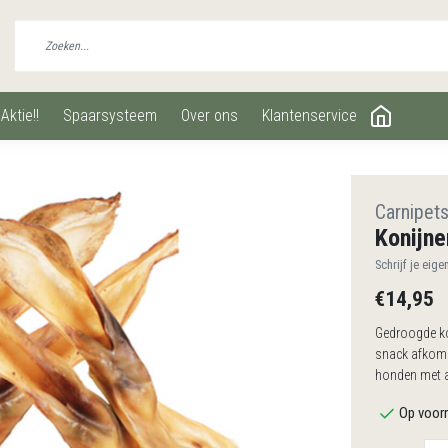
aktie!!
spaarsysteem
over ons
klantenservice
Carnipet
Konijn
Schrijf je eige
€14,95
Gedroogde kon
snack afkomst
honden met al
Op voorr