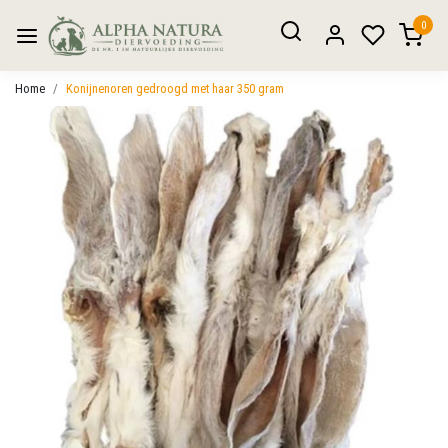
0
Home
Konijnenoren gedroogd met haar 350 gram