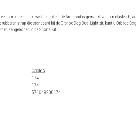
een arm of een been vast te maken. De Armband is gemaakt van een elastisch, adem
bberen strap die standaard bij de Orbiloc Dog Dual Light zit, kunt u Orbiloc Dog
amen aangeboden in de Sports Kit
Orbiloc
174
174
5710482001741