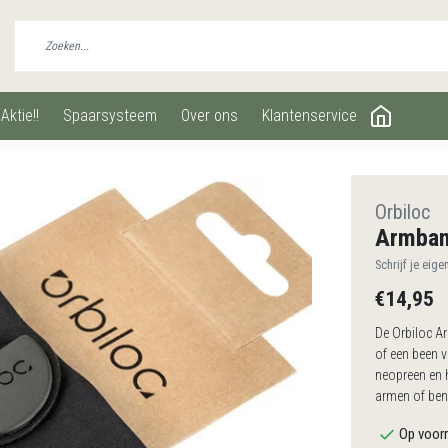
aktie!!
spaarsysteem
over ons
klantenservice
Orbiloc
Armba
Schrijf je eige
€14,95
De Orbiloc A
of een been 
neopreen en h
armen of ben
Op voorr