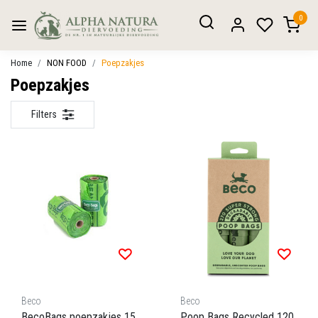
0
Home
NON FOOD
Poepzakjes
Poepzakjes
Filters
Beco
Beco
BecoBags poepzakjes 15
Poop Bags Recycled 120