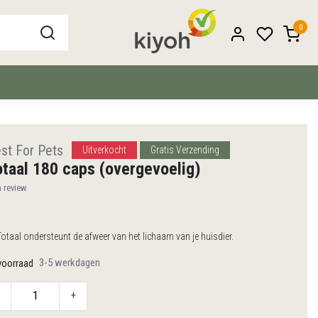
0
st For Pets
Uitverkocht
Gratis Verzending
taal 180 caps (overgevoelig)
n review
taal ondersteunt de afweer van het lichaam van je huisdier.
3-5 werkdagen
voorraad
+