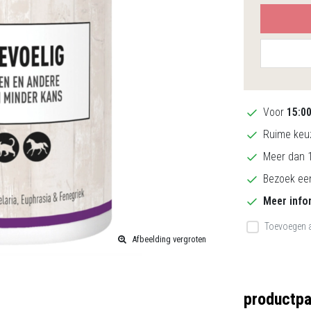
Voor
15:0
Ruime keuz
Meer dan 1
Bezoek een
Meer info
Toevoegen a
Afbeelding vergroten
productpa