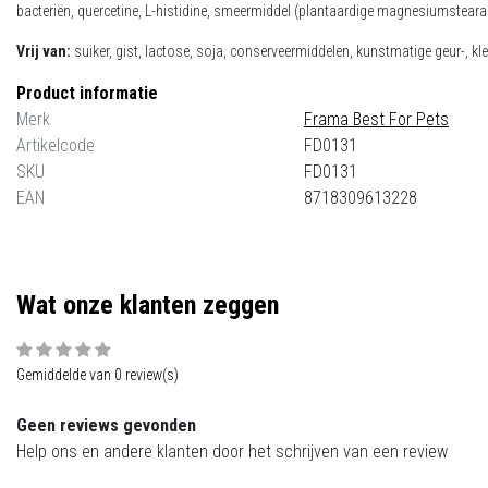
bacteriën, quercetine, L-histidine, smeermiddel (plantaardige magnesiumstearaat
Vrij van:
suiker, gist, lactose, soja, conserveermiddelen, kunstmatige geur-, k
Product informatie
Merk
Frama Best For Pets
Artikelcode
FD0131
SKU
FD0131
EAN
8718309613228
Wat onze klanten zeggen
Gemiddelde van 0 review(s)
Geen reviews gevonden
Help ons en andere klanten door het schrijven van een review