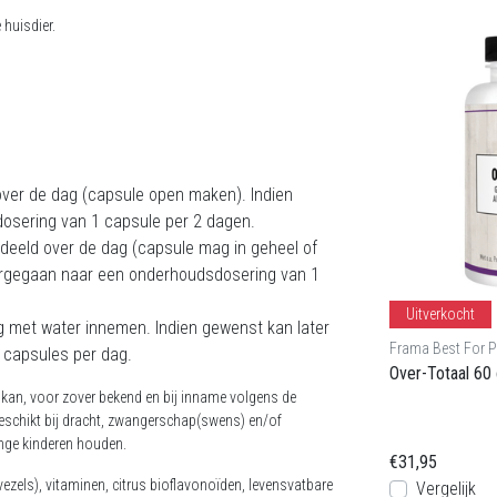
 huisdier.
 over de dag (capsule open maken). Indien
osering van 1 capsule per 2 dagen.
rdeeld over de dag (capsule mag in geheel of
ergegaan naar een onderhoudsdosering van 1
Uitverkocht
g met water innemen. Indien gewenst kan later
Frama Best For P
 capsules per dag.
Over-Totaal 60
 kan, voor zover bekend en bij inname volgens de
eschikt bij dracht, zwangerschap(swens) en/of
onge kinderen houden.
€31,95
tvezels), vitaminen, citrus bioflavonoïden, levensvatbare
Vergelijk