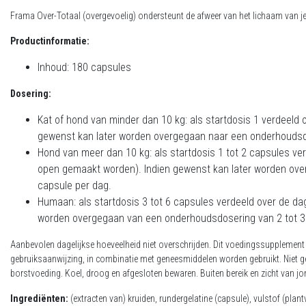
Frama Over-Totaal (overgevoelig) ondersteunt de afweer van het lichaam van je
Productinformatie:
Inhoud: 180 capsules
Dosering:
Kat of hond van minder dan 10 kg: als startdosis 1 verdeeld
gewenst kan later worden overgegaan naar een onderhoudsd
Hond van meer dan 10 kg: als startdosis 1 tot 2 capsules ve
open gemaakt worden). Indien gewenst kan later worden ov
capsule per dag.
Humaan: als startdosis 3 tot 6 capsules verdeeld over de da
worden overgegaan van een onderhoudsdosering van 2 tot 3
Aanbevolen dagelijkse hoeveelheid niet overschrijden. Dit voedingssupplement
gebruiksaanwijzing, in combinatie met geneesmiddelen worden gebruikt. Niet g
borstvoeding. Koel, droog en afgesloten bewaren. Buiten bereik en zicht van j
Ingrediënten:
(extracten van) kruiden, rundergelatine (capsule), vulstof (plan