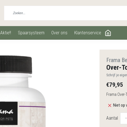
aktie!!
spaarsysteem
over ons
klantenservice
Frama Be
Over-To
Schrijf je eige
€79,95
Frama Over-To
Niet op 
Aantal
-