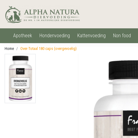
apotheek
hondenvoeding
kattenvoeding
non food
Home
Over-Totaal 180 caps (overgevoelig)