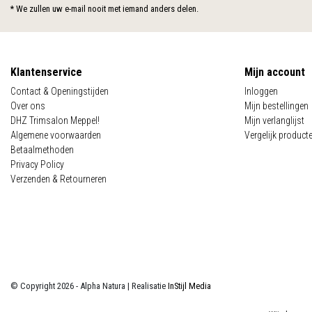
* We zullen uw e-mail nooit met iemand anders delen.
Klantenservice
Mijn account
Contact & Openingstijden
Inloggen
Over ons
Mijn bestellingen
DHZ Trimsalon Meppel!
Mijn verlanglijst
Algemene voorwaarden
Vergelijk product
Betaalmethoden
Privacy Policy
Verzenden & Retourneren
© Copyright 2026 - Alpha Natura | Realisatie
InStijl Media
Algemene voorwaarden
|
Privacy Policy
|
Sitemap
|
RSS Feed