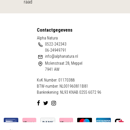
raad
Contactgegevens
Alpha Natura
0522-242343
06-24949791
info@alphanatura.nl
Molenstraat 28, Meppel
7941 AW
KvK Number: 01170388
BTW-number: NL001960811B81
Bankrekening: NL93 KNAB 0255 6072 96