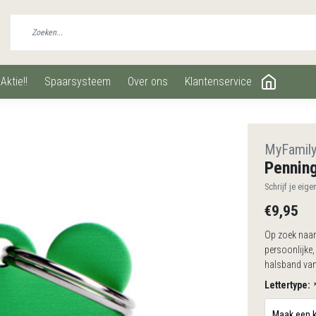
aktie!!
spaarsysteem
over ons
klantenservice
MyFamil
Pennin
Schrijf je eige
€9,95
Op zoek naar
persoonlijke
halsband van
Lettertype: