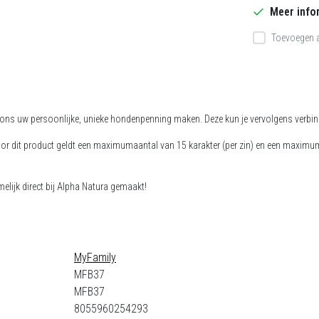
Meer info
Toevoegen a
j ons uw persoonlijke, unieke hondenpenning maken. Deze kun je vervolgens verbi
 Voor dit product geldt een maximumaantal van 15 karakter (per zin) en een maximum v
lijk direct bij Alpha Natura gemaakt!
MyFamily
MFB37
MFB37
8055960254293