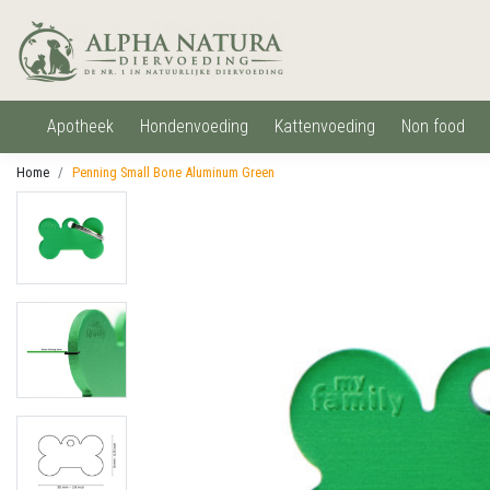
apotheek
hondenvoeding
kattenvoeding
non food
Home
Penning Small Bone Aluminum Green