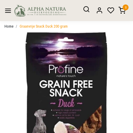
0
Home
Graanvrije Snack Duck 200 gram
Vorige
Volgen