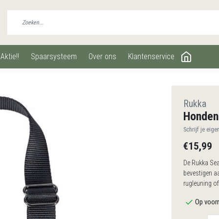
aktie!!
spaarsysteem
over ons
klantenservice
Rukka
Honden
Schrijf je eige
€15,99
De Rukka Sea
bevestigen aa
rugleuning o
Op voorr