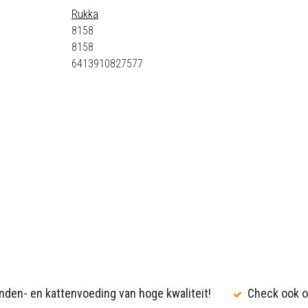
Rukka
8158
8158
6413910827577
den- en kattenvoeding van hoge kwaliteit!
Check ook o