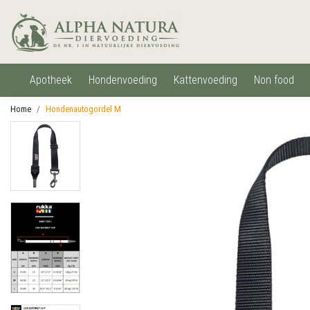
apotheek
hondenvoeding
kattenvoeding
non food
Home
Hondenautogordel M