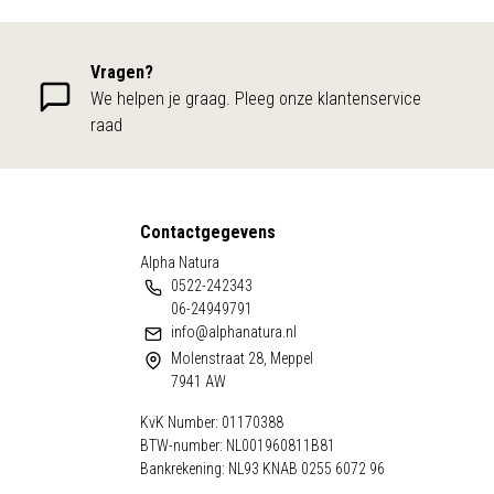
Vragen?
We helpen je graag. Pleeg onze klantenservice
raad
Contactgegevens
Alpha Natura
0522-242343
06-24949791
info@alphanatura.nl
Molenstraat 28, Meppel
7941 AW
KvK Number: 01170388
BTW-number: NL001960811B81
Bankrekening: NL93 KNAB 0255 6072 96