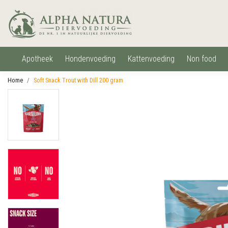
apotheek
hondenvoeding
kattenvoeding
non food
Home
Soft Snack Trout with Dill 200 gram