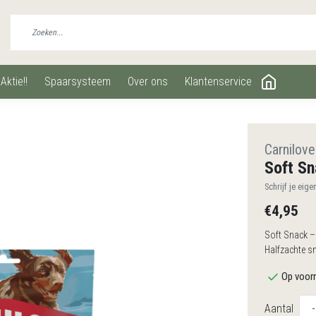
aktie!!
spaarsysteem
over ons
klantenservice
Carnilove
Soft Sn
Schrijf je eige
€4,95
Soft Snack – 
Halfzachte s
Op voorr
Aantal
-