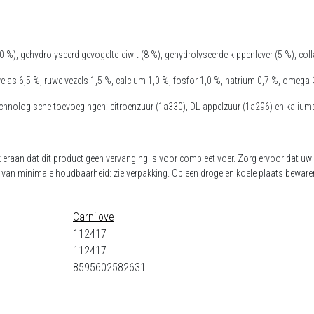
 (20 %), gehydrolyseerd gevogelte-eiwit (8 %), gehydrolyseerde kippenlever (5 %), co
uwe as 6,5 %, ruwe vezels 1,5 %, calcium 1,0 %, fosfor 1,0 %, natrium 0,7 %, omega
echnologische toevoegingen: citroenzuur (1a330), DL-appelzuur (1a296) en kalium
nk eraan dat dit product geen vervanging is voor compleet voer. Zorg ervoor dat uw
 van minimale houdbaarheid: zie verpakking. Op een droge en koele plaats bewaren,
Carnilove
112417
112417
8595602582631