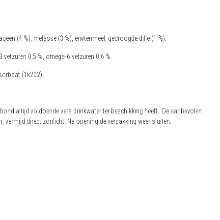
llageen (4 %), melasse (3 %), erwtenmeel, gedroogde dille (1 %).
-3 vetzuren 0,5 %, omega-6 vetzuren 0,6 %.
sorbaat (1k202).
 hond altijd voldoende vers drinkwater ter beschikking heeft. De aanbevolen
 vermijd direct zonlicht. Na opening de verpakking weer sluiten.