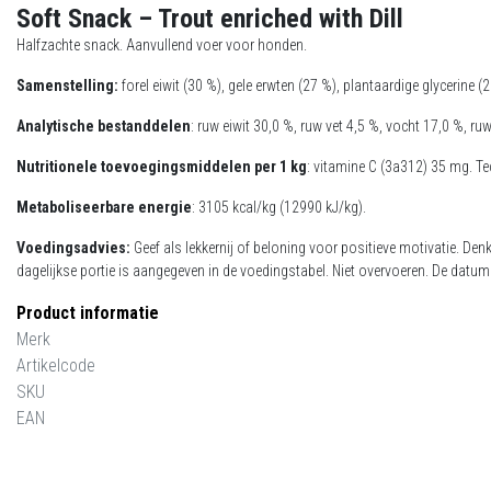
Soft Snack – Trout enriched with Dill
Halfzachte snack. Aanvullend voer voor honden.
Samenstelling:
forel eiwit (30 %), gele erwten (27 %), plantaardige glycerine
Analytische bestanddelen
: ruw eiwit 30,0 %, ruw vet 4,5 %, vocht 17,0 %, r
Nutritionele toevoegingsmiddelen per 1 kg
: vitamine C (3a312) 35 mg. T
Metaboliseerbare energie
: 3105 kcal/kg (12990 kJ/kg).
Voedingsadvies:
Geef als lekkernij of beloning voor positieve motivatie. De
dagelijkse portie is aangegeven in de voedingstabel. Niet overvoeren. De datum
Product informatie
Merk
Artikelcode
SKU
EAN