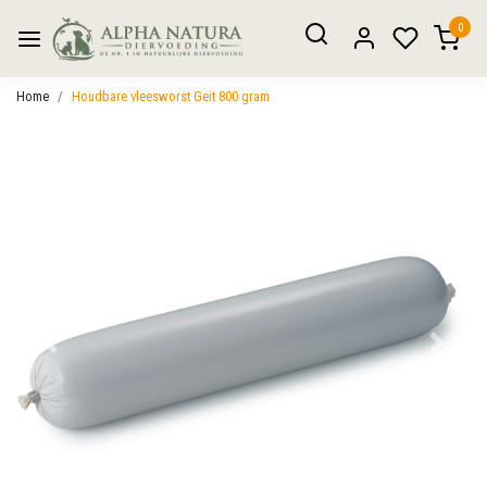
0
Home
Houdbare vleesworst Geit 800 gram
Vorige
Volgen