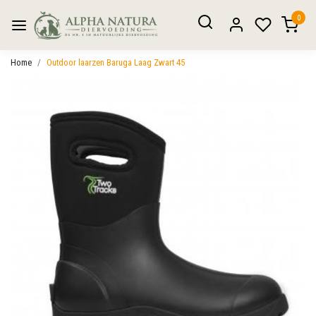
0
Home
Outdoor laarzen Baruga Laag Zwart 45
Vorige
Volgen