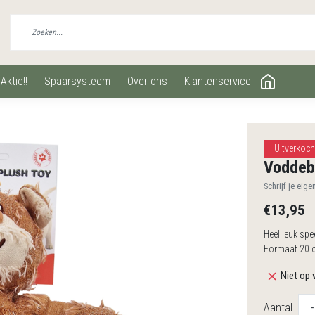
aktie!!
spaarsysteem
over ons
klantenservice
Uitverkoch
Voddeb
Schrijf je eige
€13,95
Heel leuk spe
Formaat 20 
Niet op 
Aantal
-