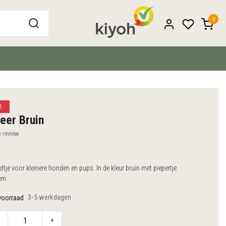
0
t
eer Bruin
n review
eltje voor kleinere honden en pups. In de kleur bruin met piepertje.
cm
3-5 werkdagen
voorraad
+