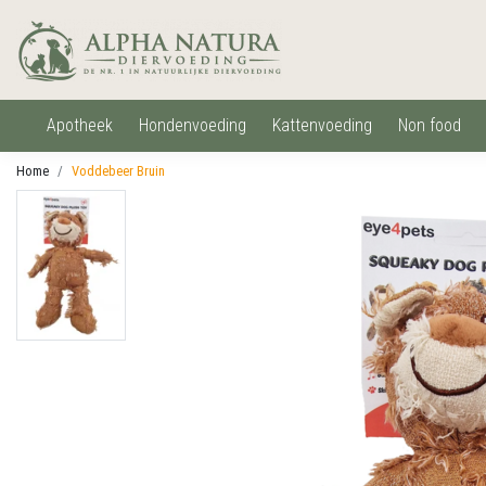
apotheek
hondenvoeding
kattenvoeding
non food
Home
Voddebeer Bruin