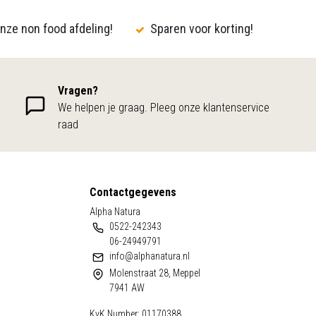
nze non food afdeling!
Sparen voor korting!
Vragen?
We helpen je graag. Pleeg onze klantenservice
raad
Contactgegevens
Alpha Natura
0522-242343
06-24949791
info@alphanatura.nl
Molenstraat 28, Meppel
7941 AW
KvK Number: 01170388