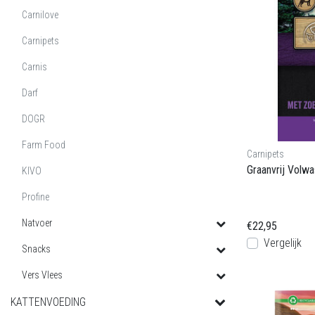
Carnilove
Carnipets
Carnis
Darf
DOGR
Farm Food
Carnipets
Graanvrij Volw
KIVO
Profine
Natvoer
€22,95
Vergelijk
Snacks
Vers Vlees
KATTENVOEDING