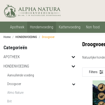
apotheek
hondenvoeding
kattenvoeding
non food
Home
HONDENVOEDING
Droogvoer
Droogvoe
Categorieën
APOTHEEK
Natuurlijke hond
HONDENVOEDING
Filters
Aanvullende voeding
Droogvoer
Almo Nature
Brit