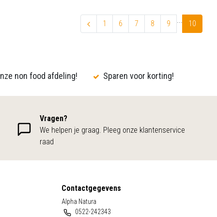
...
1
6
7
8
9
10
nze non food afdeling!
Sparen voor korting!
Vragen?
We helpen je graag. Pleeg onze klantenservice
raad
Contactgegevens
Alpha Natura
0522-242343