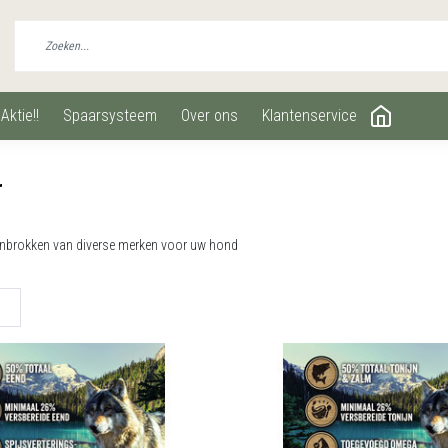
aktie!!
spaarsysteem
over ons
klantenservice
r
enbrokken van diverse merken voor uw hond