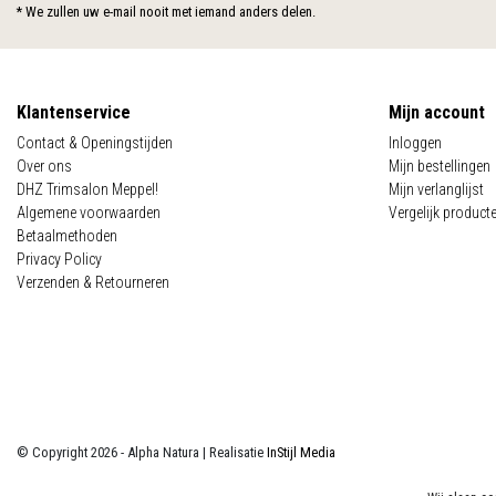
* We zullen uw e-mail nooit met iemand anders delen.
Klantenservice
Mijn account
Contact & Openingstijden
Inloggen
Over ons
Mijn bestellingen
DHZ Trimsalon Meppel!
Mijn verlanglijst
Algemene voorwaarden
Vergelijk product
Betaalmethoden
Privacy Policy
Verzenden & Retourneren
© Copyright 2026 - Alpha Natura | Realisatie
InStijl Media
Algemene voorwaarden
|
Privacy Policy
|
Sitemap
|
RSS Feed