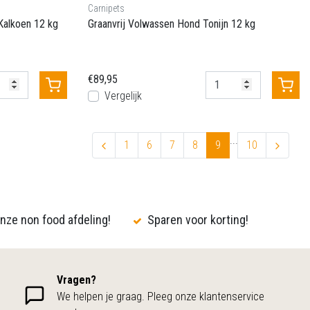
Carnipets
Kalkoen 12 kg
Graanvrij Volwassen Hond Tonijn 12 kg
€89,95
Vergelijk
...
1
6
7
8
9
10
nze non food afdeling!
Sparen voor korting!
Vragen?
We helpen je graag. Pleeg onze klantenservice