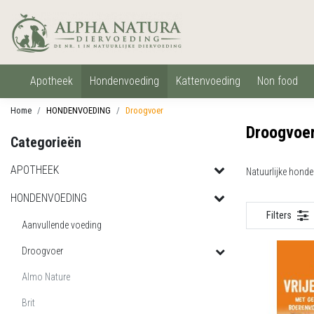
apotheek
hondenvoeding
kattenvoeding
non food
Home
HONDENVOEDING
Droogvoer
Droogvoe
Categorieën
APOTHEEK
Natuurlijke hond
HONDENVOEDING
Filters
Aanvullende voeding
Droogvoer
Almo Nature
Brit