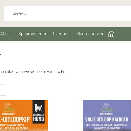
aktie!!
spaarsysteem
over ons
klantenservice
r
enbrokken van diverse merken voor uw hond