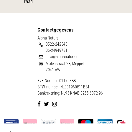
raad
Contactgegevens
Alpha Natura
0522-242343
06-24949791
info@alphanatura.nl
Molenstraat 28, Meppel
7941 AW
KvK Number: 01170388
BTW-number: NL001960811B81
Bankrekening: NL93 KNAB 0255 6072 96