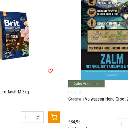
Gratis Verzending
ure Adult M 3kg
Carnipets
Graanvrij Volwassen Hond Groot 
€84,95