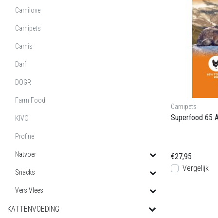
Carnilove
Carnipets
Carnis
Darf
DOGR
Farm Food
Carnipets
Superfood 65 Ad
KIVO
Profine
Natvoer
€27,95
Vergelijk
Snacks
Vers Vlees
KATTENVOEDING