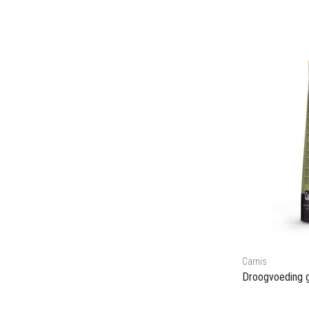
Carnis
Droogvoeding g