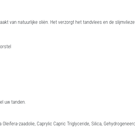
kt van natuurlijke oliën. Het verzorgt het tandvlees en de slijmvlieze
orst
el
el uw tanden.
leifera-zaadolie, Caprylic Capric Triglyceride, Silica, Gehydrogeneerd