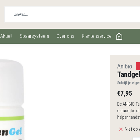
aktie!!
spaarsysteem
over ons
klantenservice
Anibio
Tandgel
Schrijf je eige
€7,95
De ANIBIO Ta
natuurlijke o
helpen tands
Niet op 