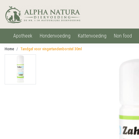
apotheek
hondenvoeding
kattenvoeding
non food
Home
Tandgel voor vingertandenborstel 30ml